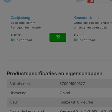
Gaatjestang
Keurmeesterset
Bekdiepte: 25mm
Complete box incl. kniptan
Ponsgat: 3mm (rond)
ontvetter en poetsdoek
€ 12,95
€ 29,95
Op voorraad
Op voorraad
Productspecificaties en eigenschappen
Artikelnummer
570001000327
Uitvoering
Op rol
Kleur
Keuze uit 18 kleuren
Aantal stickers op rol
Keuze uit 100, 250, 500 of 1000