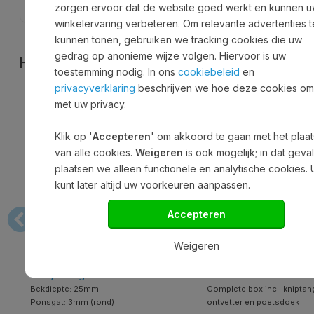
zorgen ervoor dat de website goed werkt en kunnen 
winkelervaring verbeteren. Om relevante advertenties t
kunnen tonen, gebruiken we tracking cookies die uw
gedrag op anonieme wijze volgen. Hiervoor is uw
Handige toebehoren
toestemming nodig. In ons
cookiebeleid
en
privacyverklaring
beschrijven we hoe deze cookies o
met uw privacy.
POPULAIR
Klik op '
Accepteren
' om akkoord te gaan met het plaa
van alle cookies.
Weigeren
is ook mogelijk; in dat geva
plaatsen we alleen functionele en analytische cookies. 
kunt later altijd uw voorkeuren aanpassen.
Accepteren
Weigeren
Gaatjestang
Keurmeesterset
Bekdiepte: 25mm
Complete box incl. kniptan
Ponsgat: 3mm (rond)
ontvetter en poetsdoek