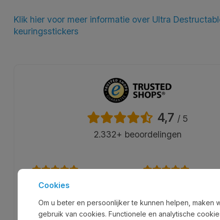
Klik hier voor meer informatie over Ultra Destructab
keuringsstickers
4,7
/ 5
2.332+ beoordelingen
gisteren
5 dagen geleden
Cookies
Binnen 24 uur bestelling gereed
Snelle levering en duideli
communicatie
Om u beter en persoonlijker te kunnen helpen, maken 
gebruik van cookies. Functionele en analytische cookie