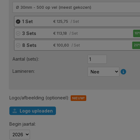
Ø 30mm - 500 op vel (meest gekozen)
1 Set
125,75
/ Set
3 Sets
113,18
/ Set
10
8 Sets
100,60
/ Set
20
Aantal (sets):
Lamineren:
Logo/afbeelding (optioneel):
NIEUW!
Logo uploaden
Begin jaartal: